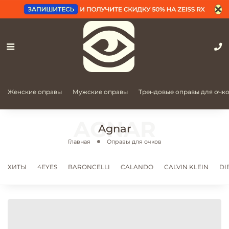
Женские оправы
Мужские оправы
Трендовые оправы для очк
Agnar
Главная
Оправы для очков
ХИТЫ
4EYES
BARONCELLI
CALANDO
CALVIN KLEIN
DI