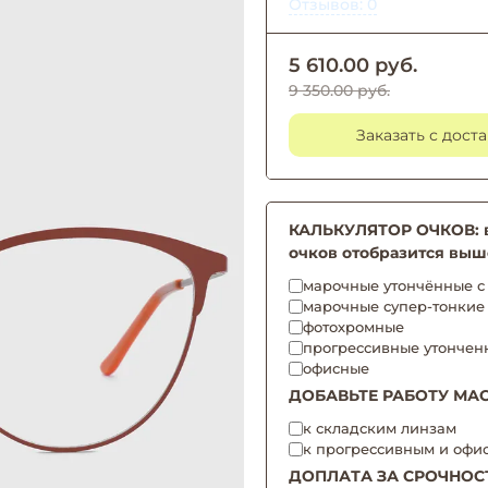
Отзывов: 0
5 610.00 руб.
9 350.00 руб.
Заказать с дост
КАЛЬКУЛЯТОР ОЧКОВ: вы
очков отобразится выш
марочные утончённые с 
марочные супер-тонкие
фотохромные
прогрессивные утончен
офисные
ДОБАВЬТЕ РАБОТУ МАС
к складским линзам
к прогрессивным и офи
ДОПЛАТА ЗА СРОЧНОС