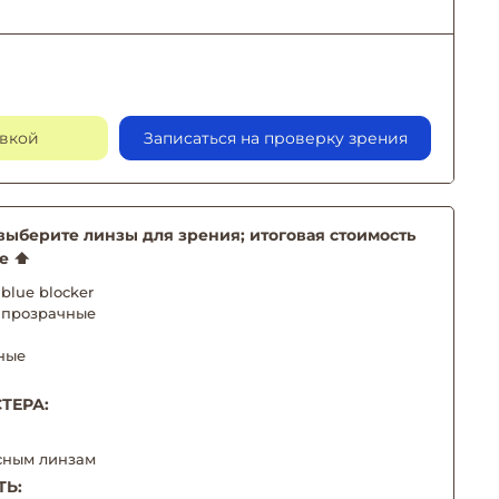
авкой
Записаться на проверку зрения
берите линзы для зрения; итоговая стоимость
е ⬆️
blue blocker
 прозрачные
ные
ТЕРА:
сным линзам
ТЬ: