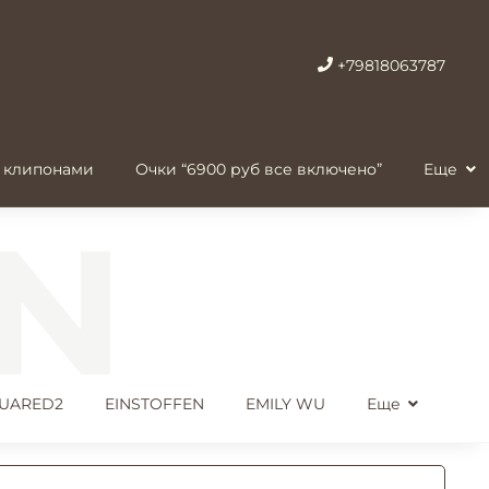
+79818063787
 клипонами
Очки “6900 руб все включено”
Еще
UARED2
EINSTOFFEN
EMILY WU
Еще