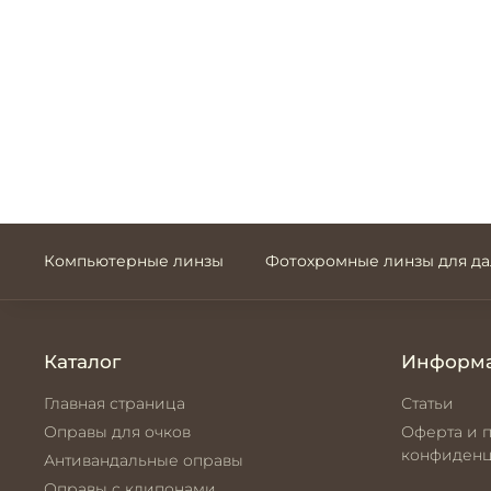
Компьютерные линзы
Фотохромные линзы для д
Каталог
Информ
Главная страница
Статьи
Оправы для очков
Оферта и 
конфиденц
Антивандальные оправы
Оправы с клипонами