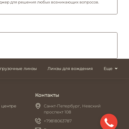
джер для решения любых возникающих вопросов.
згрузочные линзы
Линзы для вождения
Еще
Контакты
 центре
Санкт-Петербург, Невский
проспект 108
+79818063787