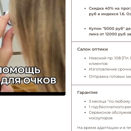
Скидка 40% на прог
руб в индексе 1.6. 
Купон "5000 руб" де
линз от 12000 руб за
Салон оптики
Невский пр. 108 [Пл
клиентов
Изготовление срочны
Отправка готовых за
Гарантия
3 месяца "по любому 
1 год бесплатного р
Сервисное обслужива
носоупоров
На время адаптации и в те