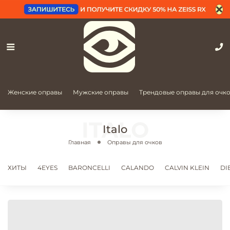
Женские оправы
Мужские оправы
Трендовые оправы для очк
Italo
Главная
Оправы для очков
ХИТЫ
4EYES
BARONCELLI
CALANDO
CALVIN KLEIN
DI