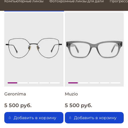
Компьютерные линзы
Фотохромные линзы для дали
Прогресс
Muzio
Annunziata
5 500 руб.
5 500 руб.
5
Добавить в корзину
Добавить в корзину