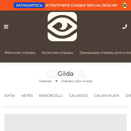
Женские оправы
Мужские оправы
Трендовые оправы для очк
Gilda
Главная
Оправы для очков
ХИТЫ
4EYES
BARONCELLI
CALANDO
CALVIN KLEIN
DI