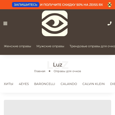
Женские оправы
Мужские оправы
Трендовые оправы для очк
Luz
Главная
Оправы для очков
ХИТЫ
4EYES
BARONCELLI
CALANDO
CALVIN KLEIN
DI