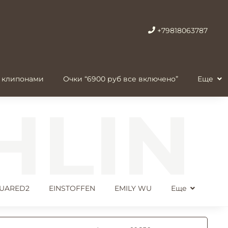
+79818063787
 клипонами
Очки “6900 руб все включено”
Еще
UARED2
EINSTOFFEN
EMILY WU
Еще