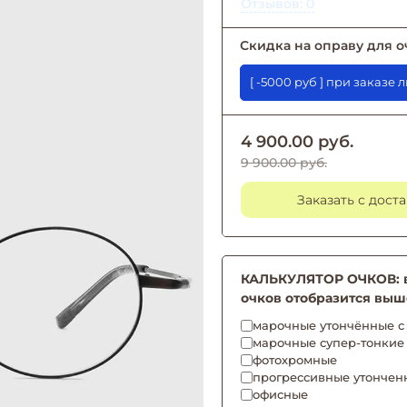
Отзывов: 0
Скидка на оправу для о
[ -5000 руб ] при 
4 900.00 руб.
9 900.00 руб.
Заказать с дост
КАЛЬКУЛЯТОР ОЧКОВ: вы
очков отобразится выш
марочные утончённые с 
марочные супер-тонкие
фотохромные
прогрессивные утончен
офисные