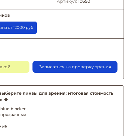
Артикул:
10650
чков
заказе линз от 12000 руб
авкой
Записаться на проверку зрения
берите линзы для зрения; итоговая стоимость
е ⬆️
blue blocker
 прозрачные
ные