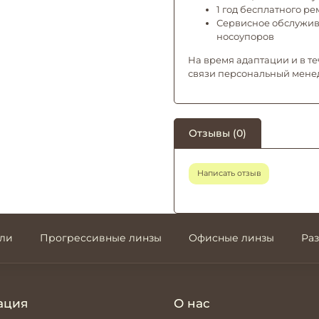
1 год бесплатного р
Сервисное обслужива
носоупоров
На время адаптации и в те
связи персональный мене
Отзывы (0)
Написать отзыв
али
Прогрессивные линзы
Офисные линзы
Ра
ация
О нас