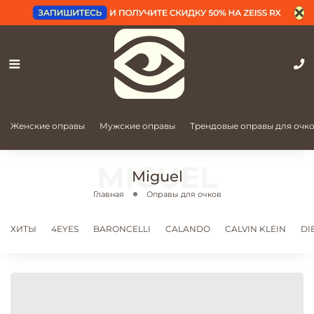
Женские оправы
Мужские оправы
Трендовые оправы для очк
Miguel
Главная
Оправы для очков
ХИТЫ
4EYES
BARONCELLI
CALANDO
CALVIN KLEIN
DI