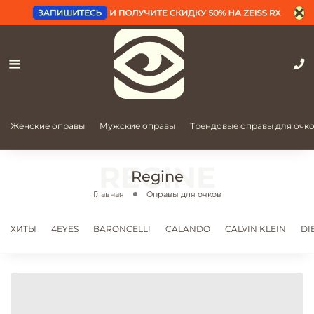
Женские оправы
Мужские оправы
Трендовые оправы для очк
Regine
Главная
Оправы для очков
ХИТЫ
4EYES
BARONCELLI
CALANDO
CALVIN KLEIN
DI