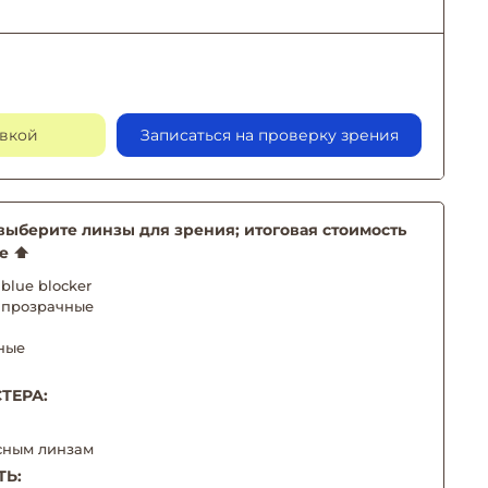
авкой
Записаться на проверку зрения
берите линзы для зрения; итоговая стоимость
е ⬆️
blue blocker
 прозрачные
ные
ТЕРА:
сным линзам
ТЬ: