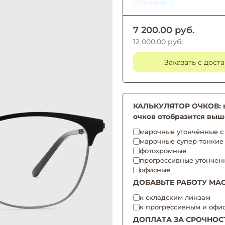
Отзывов: 0
7 200.00 руб.
12 000.00 руб.
Заказать с дост
КАЛЬКУЛЯТОР ОЧКОВ: вы
очков отобразится выш
марочные утончённые с 
марочные супер-тонкие
фотохромные
прогрессивные утончен
офисные
ДОБАВЬТЕ РАБОТУ МАС
к складским линзам
к прогрессивным и офи
ДОПЛАТА ЗА СРОЧНОС