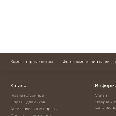
Компьютерные линзы
Фотохромные линзы для д
Каталог
Информ
Главная страница
Статьи
Оправы для очков
Оферта и 
конфиденц
Антивандальные оправы
Оправы с клипонами