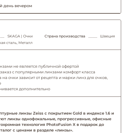
й день вечером
SKAGA | Очки
Страна производства
Швеция
ая сталь, Металл
инзами не является публичной офертой
 заказ с популярными линзами комфорт класса
 на очки зависит от рецепта и марки линз для очков,
е
ачивается дополнительно
турные линзы Zeiss с покрытием Gold в индексе 1.6 и
твуют линзы однофокальные, прогрессивные, офисные
тохромная технология PhotoFusion X в подарок до
талог с ценами в разделе «линзы».