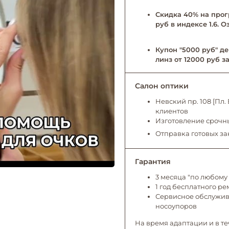
Скидка 40% на прог
руб в индексе 1.6. 
Купон "5000 руб" де
линз от 12000 руб за
Салон оптики
Невский пр. 108 [Пл
клиентов
Изготовление срочны
Отправка готовых за
Гарантия
3 месяца "по любому 
1 год бесплатного р
Сервисное обслужива
носоупоров
На время адаптации и в те