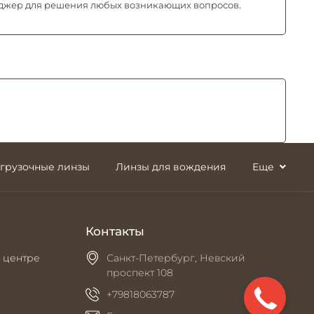
джер для решения любых возникающих вопросов.
згрузочные линзы
Линзы для вождения
Еще
Контакты
 центре
Санкт-Петербург, Невский
проспект 108
+79818063787