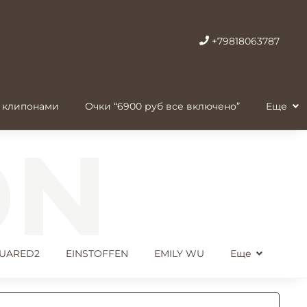
+79818063787
 клипонами
Очки “6900 руб все включено”
Еще
UARED2
EINSTOFFEN
EMILY WU
Еще