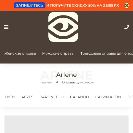
Женские оправы
Мужские оправы
Трендовые оправы для очк
Arlene
Главная
Оправы для очков
ХИТЫ
4EYES
BARONCELLI
CALANDO
CALVIN KLEIN
DI