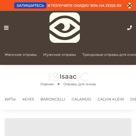
Женские оправы
Мужские оправы
Трендовые оправы для очк
Isaac
Главная
Оправы для очков
ХИТЫ
4EYES
BARONCELLI
CALANDO
CALVIN KLEIN
DI