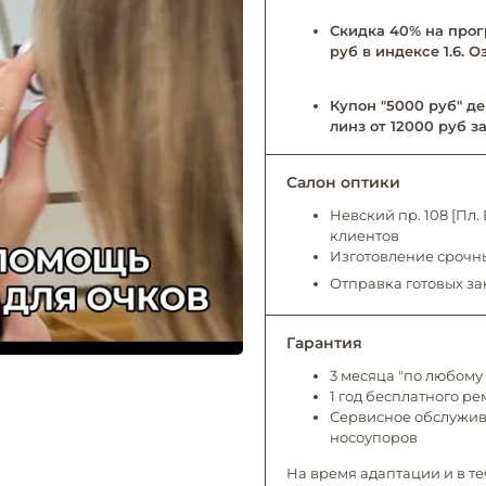
Скидка 40% на прог
руб в индексе 1.6. 
Купон "5000 руб" де
линз от 12000 руб за
Салон оптики
Невский пр. 108 [Пл
клиентов
Изготовление срочны
Отправка готовых за
Гарантия
3 месяца "по любому 
1 год бесплатного р
Сервисное обслужива
носоупоров
На время адаптации и в те