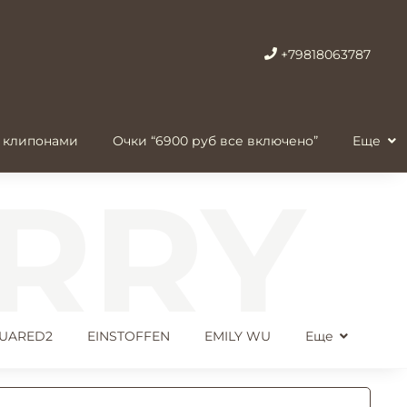
+79818063787
 клипонами
Очки “6900 руб все включено”
Еще
UARED2
EINSTOFFEN
EMILY WU
Еще