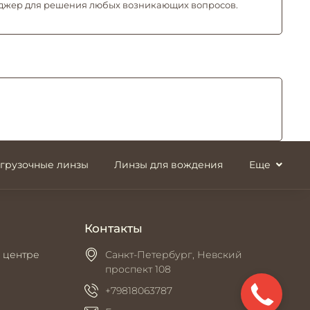
джер для решения любых возникающих вопросов.
згрузочные линзы
Линзы для вождения
Еще
Контакты
 центре
Санкт-Петербург, Невский
проспект 108
+79818063787