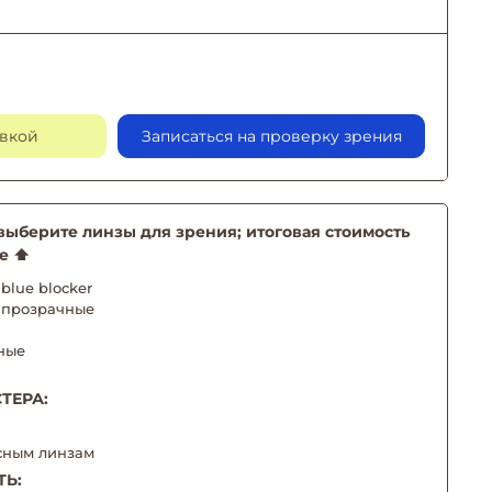
авкой
Записаться на проверку зрения
берите линзы для зрения; итоговая стоимость
е ⬆️
blue blocker
 прозрачные
ные
ТЕРА:
сным линзам
ТЬ: