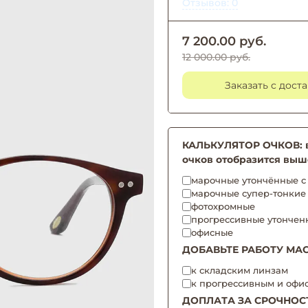
Отзывов: 0
7 200.00 руб.
12 000.00 руб.
Заказать с дост
КАЛЬКУЛЯТОР ОЧКОВ: вы
очков отобразится выш
марочные утончённые с 
марочные супер-тонкие
фотохромные
прогрессивные утончен
офисные
ДОБАВЬТЕ РАБОТУ МАС
к складским линзам
к прогрессивным и офи
ДОПЛАТА ЗА СРОЧНОС