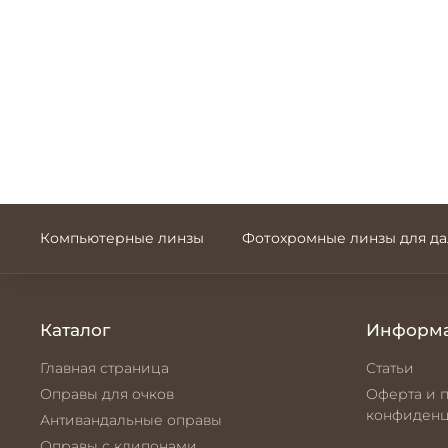
Компьютерные линзы
Фотохромные линзы для д
Каталог
Информ
Главная страница
Статьи
Оправы для очков
Оферта и 
конфиденц
Антивандальные оправы
Оправы с клипонами