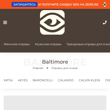
Женские оправы
Мужские оправы
Трендовые оправы для очк
Baltimore
Главная
Оправы для очков
ХИТЫ
4EYES
BARONCELLI
CALANDO
CALVIN KLEIN
DI