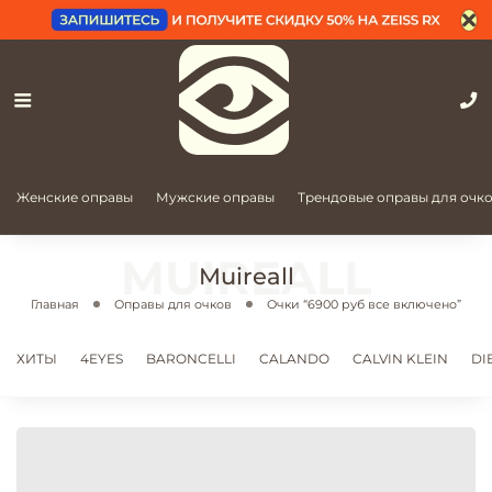
Женские оправы
Мужские оправы
Трендовые оправы для очк
Muireall
Главная
Оправы для очков
Очки “6900 руб все включено”
ХИТЫ
4EYES
BARONCELLI
CALANDO
CALVIN KLEIN
DI