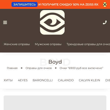
Женские оправы
Мужские оправы
Трендовые оправы для очк
Boyd
Главная
Оправы для очков
Очки “6900 руб все включено”
ХИТЫ
4EYES
BARONCELLI
CALANDO
CALVIN KLEIN
DI