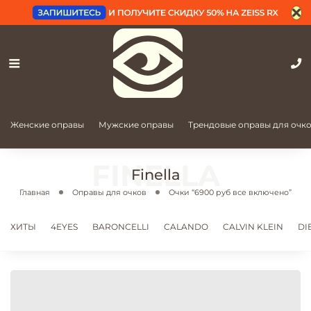
Женские оправы
Мужские оправы
Трендовые оправы для очк
Finella
Главная
Оправы для очков
Очки “6900 руб все включено”
ХИТЫ
4EYES
BARONCELLI
CALANDO
CALVIN KLEIN
DI