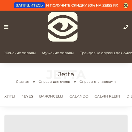
Женские оправы
Мужские оправы
Трендовые оправы для очк
Jetta
Главная
Оправы для очков
Оправы с клипонами
ХИТЫ
4EYES
BARONCELLI
CALANDO
CALVIN KLEIN
DI