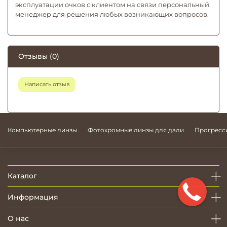
эксплуатации очков с клиентом на связи персональный
менеджер для решения любых возникающих вопросов.
Отзывы (0)
Написать отзыв
Компьютерные линзы
Фотохромные линзы для дали
Прогресс
Каталог
Информация
О нас