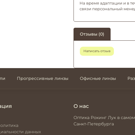
На время адаптации и в те
связи персональный мене
Отзывы (0)
Написать отзыв
али
Прогрессивные линзы
Офисные линзы
Ра
ация
О нас
Оптика Рокинг Лук в самом
Санкт-Петербурга
политика
иальности данных