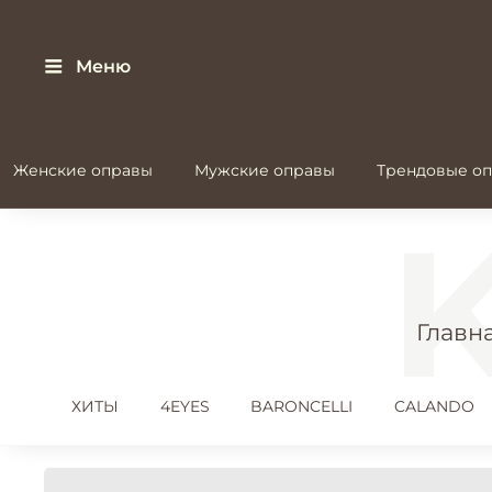
Меню
Женские оправы
Мужские оправы
Трендовые оп
Главн
ХИТЫ
4EYES
BARONCELLI
CALANDO