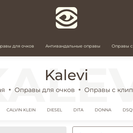
равы для очков
Антивандальные оправы
Оправы с
Kalevi
ая
Оправы для очков
Оправы с кли
CALVIN KLEIN
DIESEL
DITA
DONNA
DSQ