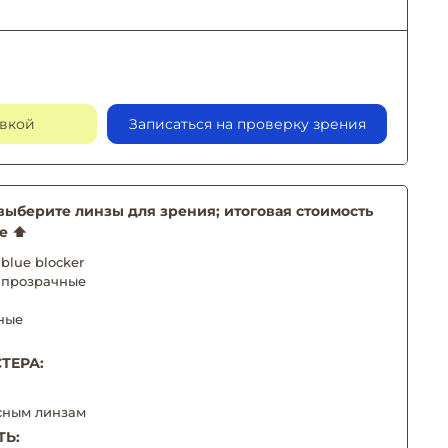
авкой
Записаться на проверку зрения
берите линзы для зрения; итоговая стоимость
е ⬆️
blue blocker
 прозрачные
ные
ТЕРА:
сным линзам
ТЬ: