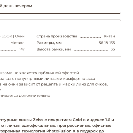
й день вечером
 LOOK | Очки
Страна производства
Китай
Металл
Размеры, мм
56-18-135
147
Высота рамки, мм
35
инзами не является публичной офертой
 заказ с популярными линзами комфорт класса
 на очки зависит от рецепта и марки линз для очков,
е
ачивается дополнительно
турные линзы Zeiss с покрытием Gold в индексе 1.6 и
твуют линзы однофокальные, прогрессивные, офисные
тохромная технология PhotoFusion X в подарок до