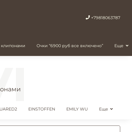
+79818063787
 клипонами
Очки “6900 руб все включено”
Еще
понами
UARED2
EINSTOFFEN
EMILY WU
Еще