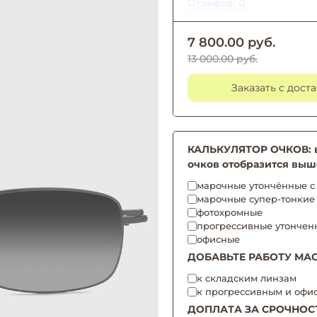
Отзывов: 0
7 800.00 руб.
13 000.00 руб.
Заказать с дост
КАЛЬКУЛЯТОР ОЧКОВ: вы
очков отобразится выш
марочные утончённые с 
марочные супер-тонкие
фотохромные
прогрессивные утончен
офисные
ДОБАВЬТЕ РАБОТУ МАС
к складским линзам
к прогрессивным и офи
ДОПЛАТА ЗА СРОЧНОС