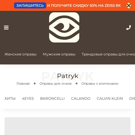
Женские оправы
Мужские оправы
Трендовые оправы для очк
Patryk
Главная
Оправы для очков
Оправы с клипонами
ХИТЫ
4EYES
BARONCELLI
CALANDO
CALVIN KLEIN
DI