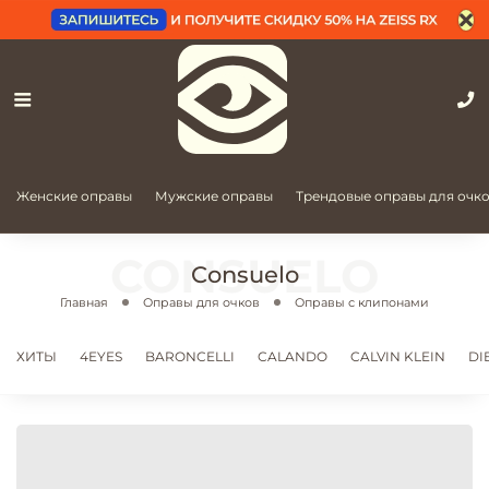
Женские оправы
Мужские оправы
Трендовые оправы для очк
Consuelo
Главная
Оправы для очков
Оправы с клипонами
ХИТЫ
4EYES
BARONCELLI
CALANDO
CALVIN KLEIN
DI