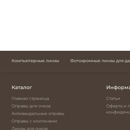
Компьютерные линзы
Фотохромные линзы для д
Каталог
Информ
Главная страница
Статьи
Оправы для очков
Оферта и 
конфиденц
Антивандальные оправы
Оправы с клипонами
Линзы для очков