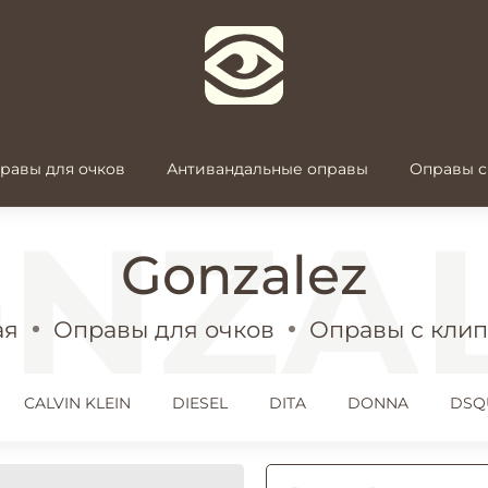
равы для очков
Антивандальные оправы
Оправы с
Gonzalez
ая
Оправы для очков
Оправы с кли
CALVIN KLEIN
DIESEL
DITA
DONNA
DSQ