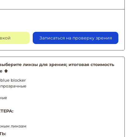
авкой
Записаться на проверку зрения
берите линзы для зрения; итоговая стоимость
е ⬆️
blue blocker
 прозрачные
ные
ТЕРА:
сным линзам
ТЬ: