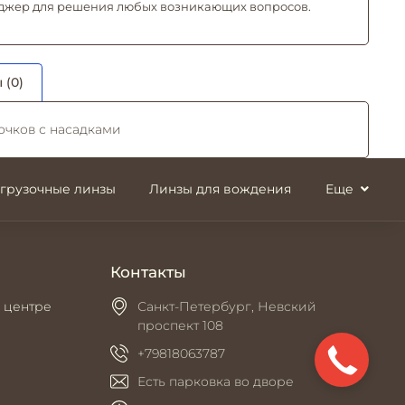
джер для решения любых возникающих вопросов.
 (0)
очков с насадками
згрузочные линзы
Линзы для вождения
Еще
Контакты
 центре
Санкт-Петербург, Невский
проспект 108
+79818063787
Есть парковка во дворе