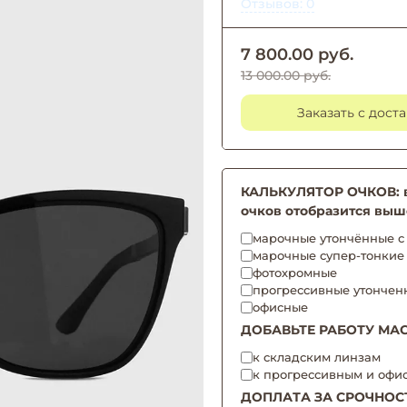
Отзывов: 0
7 800.00 руб.
13 000.00 руб.
Заказать с дост
КАЛЬКУЛЯТОР ОЧКОВ: вы
очков отобразится выш
марочные утончённые с 
марочные супер-тонкие
фотохромные
прогрессивные утончен
офисные
ДОБАВЬТЕ РАБОТУ МАС
к складским линзам
к прогрессивным и офи
ДОПЛАТА ЗА СРОЧНОС