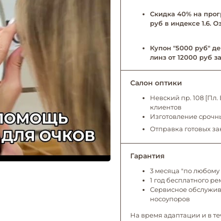
Скидка 40% на прог
руб в индексе 1.6. 
Купон "5000 руб" де
линз от 12000 руб за
Салон оптики
Невский пр. 108 [Пл
клиентов
Изготовление срочны
Отправка готовых за
Гарантия
3 месяца "по любому 
1 год бесплатного р
Сервисное обслужива
носоупоров
На время адаптации и в те