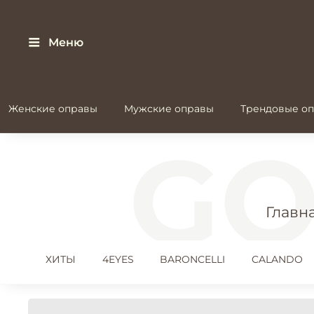
Меню
Женские оправы
Мужские оправы
Трендовые оп
Главн
ХИТЫ
4EYES
BARONCELLI
CALANDO