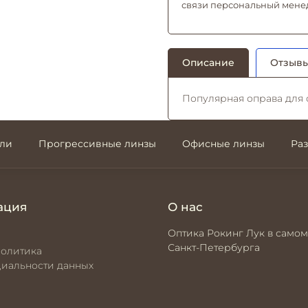
связи персональный мене
Описание
Отзывы
Популярная оправа для 
али
Прогрессивные линзы
Офисные линзы
Ра
ация
О нас
Оптика Рокинг Лук в самом
Санкт-Петербурга
политика
иальности данных