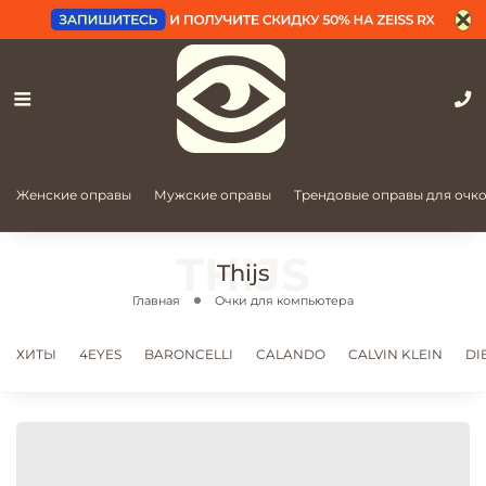
Женские оправы
Мужские оправы
Трендовые оправы для очк
Thijs
Главная
Очки для компьютера
ХИТЫ
4EYES
BARONCELLI
CALANDO
CALVIN KLEIN
DI