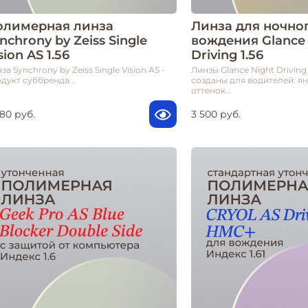
олимерная линза
Линза для ночно
nchrony by Zeiss Single
вождения Glance 
sion AS 1.56
Driving 1.56
за Synchrony by Zeiss Single Vision AS -
Линзы Glance Night Drivin
дукт суббренда...
созданы для водителей: я
оттенок...
480 руб.
3 500 руб.