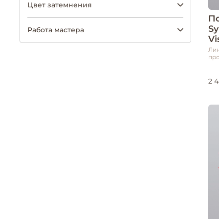
Цвет затемнения
П
Sy
Работа мастера
Vi
Лин
про
2 