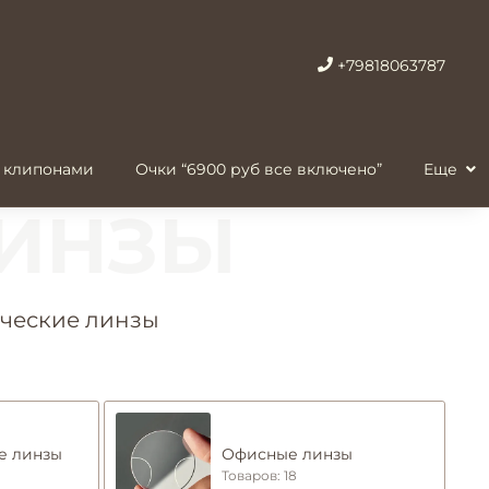
+79818063787
 клипонами
Очки “6900 руб все включено”
Еще
ы
ческие линзы
е линзы
Офисные линзы
Товаров: 18