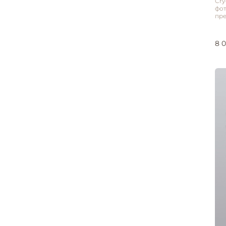
Cry
фо
пре
8 