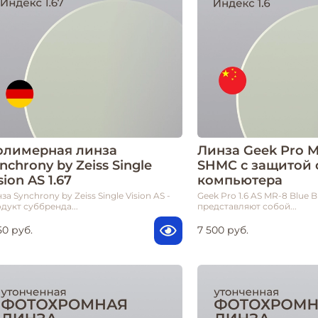
олимерная линза
Линза Geek Pro MR
nchrony by Zeiss Single
SHMC с защитой 
sion AS 1.67
компьютера
за Synchrony by Zeiss Single Vision AS -
Geek Pro 1.6 AS MR-8 Blue 
дукт суббренда...
представляют собой...
50 руб.
7 500 руб.