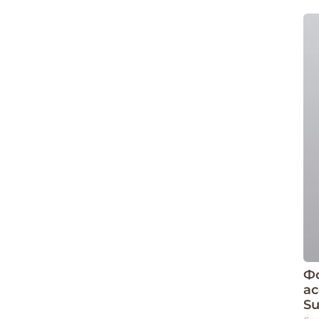
Ф
а
Su