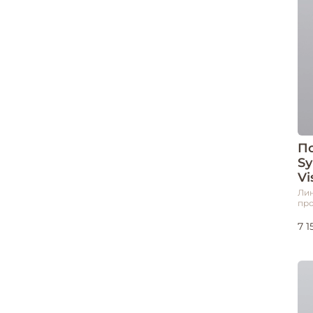
П
Sy
Vi
Лин
про
7 1