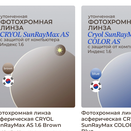
отохромная линза
Фотохромная ли
сферическая CRYOL
асферическая C
nRayMax AS 1.6 Brown
SunRayMax COLOR 