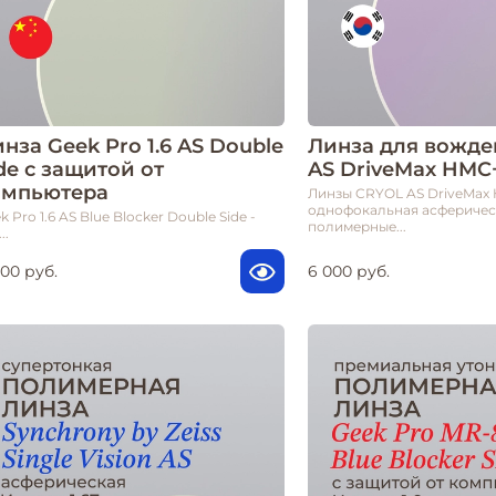
нза Geek Pro 1.6 AS Double
Линза для вожде
de с защитой от
AS DriveMax HMC+
омпьютера
Линзы CRYOL AS DriveMax 
однофокальная асферичес
k Pro 1.6 AS Blue Blocker Double Side -
полимерные...
..
000 руб.
6 000 руб.