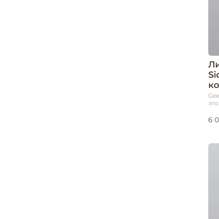
Ли
Si
к
Gee
это.
6 