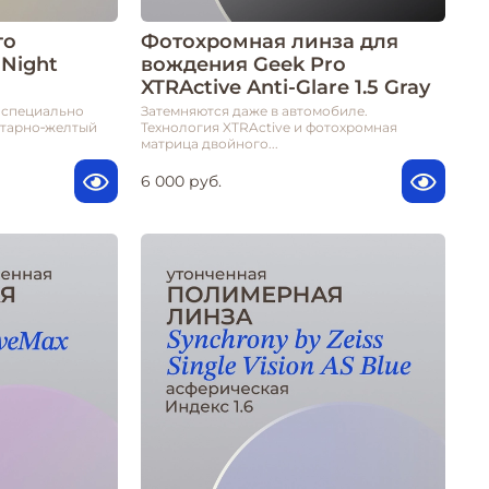
го
Фотохромная линза для
Night
вождения Geek Pro
XTRActive Anti-Glare 1.5 Gray
g специально
Затемняются даже в автомобиле.
нтарно‑желтый
Технология XTRActive и фотохромная
матрица двойного...
6 000 руб.