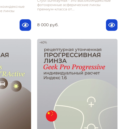
Cryol SunRayMax - это высокоиндексные
фотохромные асферические линзы
сокоиндексные
премиум-класса от...
е линзы
8 000 руб.
-40%