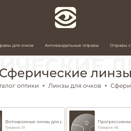
равы для очков
Антивандальные оправы
Оправы с
Сферические линз
талог оптики
Линзы для очков
Сфери
Фотохромные линзы для дали
Прогрессивны
Товаров: 51
Товаров: 65