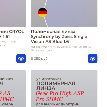
ния CRYOL
Полимерная линза
 1.61
Synchrony by Zeiss Single
Vision AS Blue 1.6
HMC+ - это
кие
Линза Synchrony by Zeiss Single Vision AS
Blue - продукт...
6 050 руб.