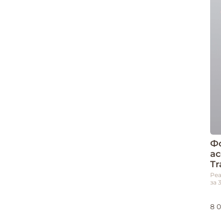
Ф
а
Tr
Реа
за 
8 