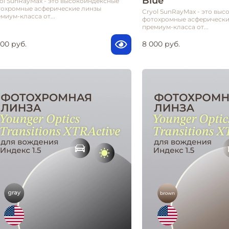
Blue
ol SunRayMax - это высокоиндексные
тохромные асферические линзы
Cryol SunRayMax - это вы
миум-класса от...
фотохромные асферически
премиум-класса от...
000 руб.
8 000 руб.