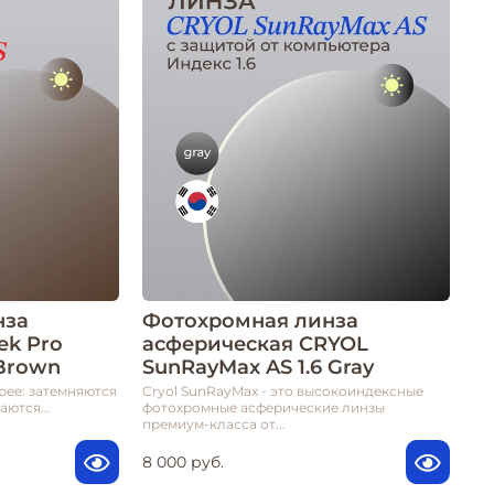
нза
Фотохромная линза
eek Pro
асферическая CRYOL
 Brown
SunRayMax AS 1.6 Gray
рее: затемняются
Cryol SunRayMax - это высокоиндексные
аются...
фотохромные асферические линзы
премиум-класса от...
8 000 руб.