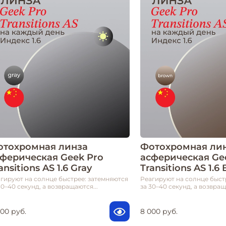
отохромная линза
Фотохромная ли
сферическая Geek Pro
асферическая G
ansitions AS 1.6 Gray
Transitions AS 1.6
гируют на солнце быстрее: затемняются
Реагируют на солнце быст
30–40 секунд, а возвращаются...
за 30–40 секунд, а возвращ
000 руб.
8 000 руб.