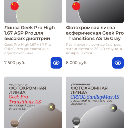
Линза Geek Pro High
Фотохромная линза
1.67 ASP Pro для
асферическая Geek Pro
высоких диоптрий
Transitions AS 1.6 Gray
Geek Pro High 1.67 ASP Pro
Реагируют на солнце быстрее:
SHMC- это ультратонкие
затемняются за 30–40 секунд, а
однофокальные...
возвращаются...
7 500 руб.
8 000 руб.