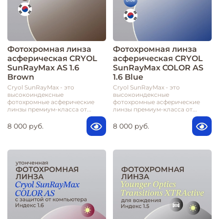
Фотохромная линза
Фотохромная линза
асферическая CRYOL
асферическая CRYOL
SunRayMax AS 1.6
SunRayMax COLOR AS
Brown
1.6 Blue
Cryol SunRayMax - это
Cryol SunRayMax - это
высокоиндексные
высокоиндексные
фотохромные асферические
фотохромные асферические
линзы премиум-класса от...
линзы премиум-класса от...
8 000 руб.
8 000 руб.