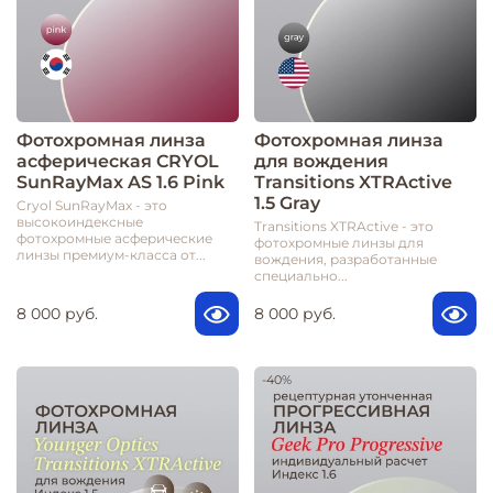
Фотохромная линза
Фотохромная линза
асферическая CRYOL
для вождения
SunRayMax AS 1.6 Pink
Transitions XTRActive
1.5 Gray
Cryol SunRayMax - это
высокоиндексные
Transitions XTRActive - это
фотохромные асферические
фотохромные линзы для
линзы премиум-класса от...
вождения, разработанные
специально...
8 000 руб.
8 000 руб.
-40%