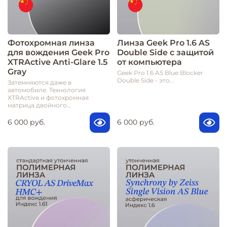
Фотохромная линза
Линза Geek Pro 1.6 AS
для вождения Geek Pro
Double Side с защитой
XTRActive Anti-Glare 1.5
от компьютера
Gray
Geek Pro 1.6 AS Blue Blocker
Double Side - это...
Затемняются даже в
автомобиле. Технология
XTRActive и фотохромная
матрица двойного...
6 000 руб.
6 000 руб.