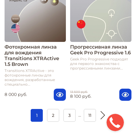
Фотохромная линза
Прогрессивная линза
для вождения
Geek Pro Progressive 1.6
Transitions XTRActive
Geek Pro Progressive подходят
1.5 Brown
для первого знакомства с
прогрессивными линзами...
Transitions XTRActive - это
фотохромные линзы для
вождения, разработанные
специально...
13 500 руб.
8 000 руб.
8 100 руб.
…
1
2
3
11