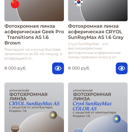
Фотохромная линза
Фотохромная линза
асферическая Geek Pro
асферическая CRYOL
Transitions AS 1.6
SunRayMax AS 1.6 Gray
Brown
Cryol SunRayMax - это
высокоиндексные
Реагируют на солнце быстрее:
фотохромные асферические
затемняются за 30–40 секунд, а
линзы премиум-класса от...
возвращаются...
8 000 руб.
8 000 руб.