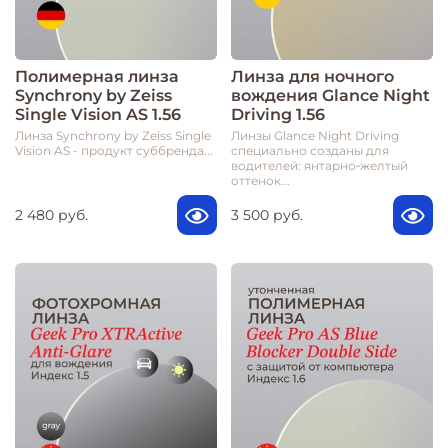
Полимерная линза
Линза для ночного
Synchrony by Zeiss
вождения Glance Night
Single Vision AS 1.56
Driving 1.56
Линза Synchrony by Zeiss Single
Линзы Glance Night Driving
Vision AS - продукт суббренда...
специально созданы для
водителей: янтарно‑желтый
оттенок...
2 480 руб.
3 500 руб.