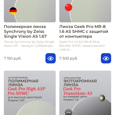
Полимерная линза
Линза Geek Pro MR-8
Synchrony by Zeiss
1.6 AS SHMC с защитой
Single Vision AS 1.67
от компьютера
Линза Synchrony by Zeiss Single
Geek Pro 1.6 AS MR-8 Blue
Vision AS - продукт суббренда...
Blocker SHMC представляют
собой...
7 150 руб.
7 500 руб.