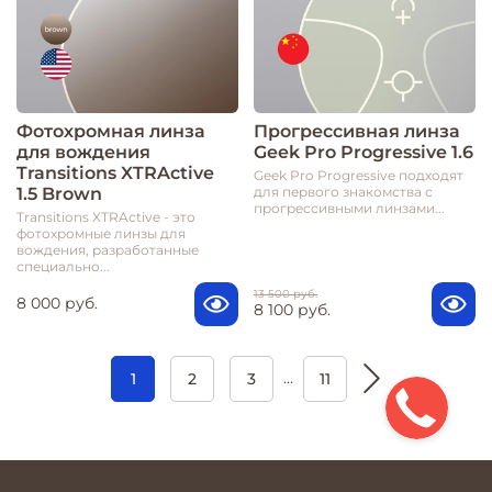
Фотохромная линза
Прогрессивная линза
для вождения
Geek Pro Progressive 1.6
Transitions XTRActive
Geek Pro Progressive подходят
1.5 Brown
для первого знакомства с
прогрессивными линзами...
Transitions XTRActive - это
фотохромные линзы для
вождения, разработанные
специально...
13 500 руб.
8 000 руб.
8 100 руб.
…
1
2
3
11