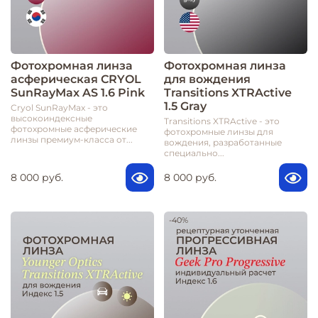
Фотохромная линза
Фотохромная линза
асферическая CRYOL
для вождения
SunRayMax AS 1.6 Pink
Transitions XTRActive
1.5 Gray
Cryol SunRayMax - это
высокоиндексные
Transitions XTRActive - это
фотохромные асферические
фотохромные линзы для
линзы премиум-класса от...
вождения, разработанные
специально...
8 000 руб.
8 000 руб.
-40%