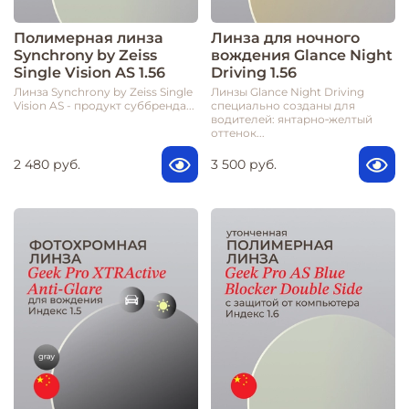
Полимерная линза
Линза для ночного
Synchrony by Zeiss
вождения Glance Night
Single Vision AS 1.56
Driving 1.56
Линза Synchrony by Zeiss Single
Линзы Glance Night Driving
Vision AS - продукт суббренда...
специально созданы для
водителей: янтарно‑желтый
оттенок...
2 480 руб.
3 500 руб.