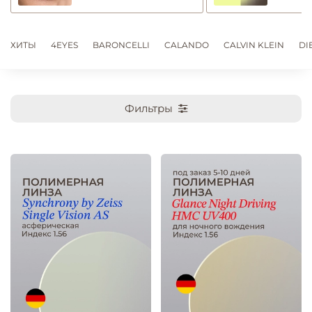
ХИТЫ
4EYES
BARONCELLI
CALANDO
CALVIN KLEIN
DI
Фильтры