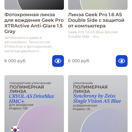
Фотохромная линза
Линза Geek Pro 1.6 AS
для вождения Geek Pro
Double Side с защитой
XTRActive Anti-Glare 1.5
от компьютера
Gray
Geek Pro 1.6 AS Blue Blocker
Double Side - это...
Затемняются даже в
автомобиле. Технология
XTRActive и фотохромная
матрица двойного...
6 000 руб.
6 000 руб.