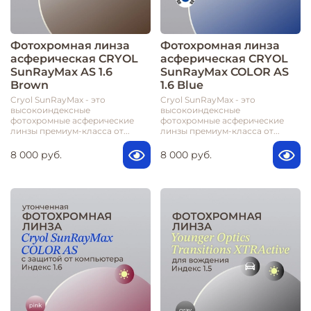
Фотохромная линза
Фотохромная линза
асферическая CRYOL
асферическая CRYOL
SunRayMax AS 1.6
SunRayMax COLOR AS
Brown
1.6 Blue
Cryol SunRayMax - это
Cryol SunRayMax - это
высокоиндексные
высокоиндексные
фотохромные асферические
фотохромные асферические
линзы премиум-класса от...
линзы премиум-класса от...
8 000 руб.
8 000 руб.