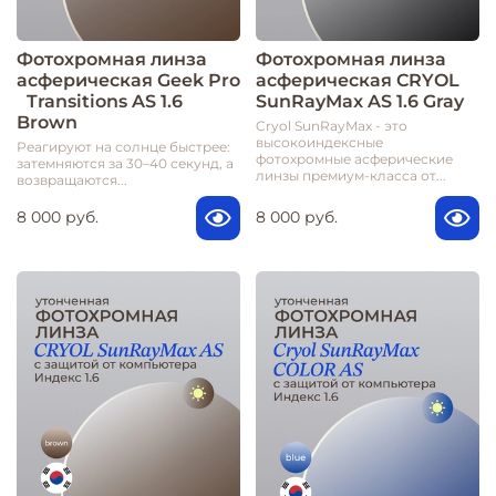
Фотохромная линза
Фотохромная линза
асферическая Geek Pro
асферическая CRYOL
Transitions AS 1.6
SunRayMax AS 1.6 Gray
Brown
Cryol SunRayMax - это
высокоиндексные
Реагируют на солнце быстрее:
фотохромные асферические
затемняются за 30–40 секунд, а
линзы премиум-класса от...
возвращаются...
8 000 руб.
8 000 руб.