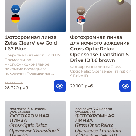
Фотохромная линза
Фотохромная линза
Zeiss ClearView Gold
для ночного вождения
1.67 Blue
Gross Optic Relax
Opensense Transition S
Покрытие DuraVision Gold UV:
Drive ID 1.6 brown
Премиальное
многофункциональное
Фотохромные линзы Gross
покрытие последнего
Optic Relax Opensense Transition
поколения Повышенная...
S Drive ID...
35 400 руб.
29 100 руб.
28 320 руб.