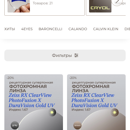
Товаров: 21
Товаров:
ХИТЫ
4EYES
BARONCELLI
CALANDO
CALVIN KLEIN
DI
Фильтры
-20%
-20%