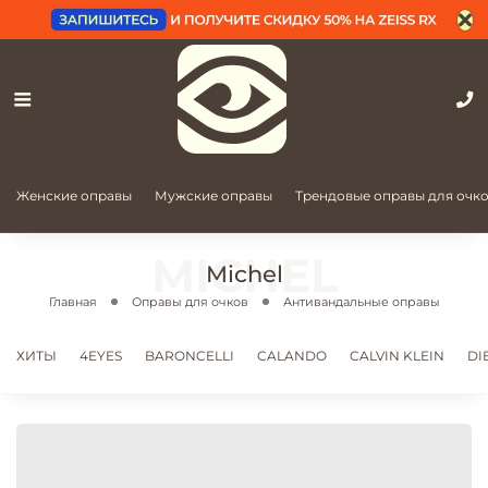
Женские оправы
Мужские оправы
Трендовые оправы для очк
Michel
Главная
Оправы для очков
Антивандальные оправы
ХИТЫ
4EYES
BARONCELLI
CALANDO
CALVIN KLEIN
DI